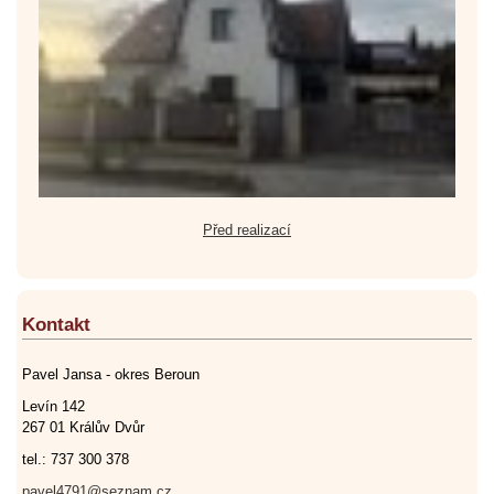
Před realizací
Kontakt
Pavel Jansa - okres Beroun
Levín 142
267 01 Králův Dvůr
tel.: 737 300 378
pavel4791@seznam.cz